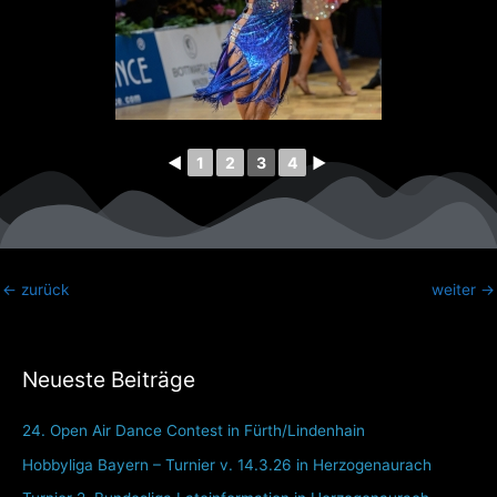
◄
1
2
3
4
►
←
zurück
weiter
→
Neueste Beiträge
24. Open Air Dance Contest in Fürth/Lindenhain
Hobbyliga Bayern – Turnier v. 14.3.26 in Herzogenaurach