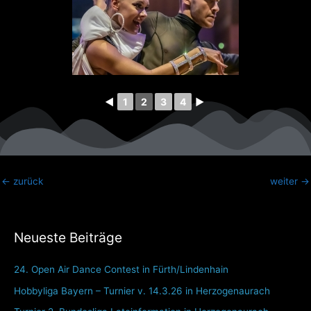
◄
1
2
3
4
►
←
zurück
weiter
→
Neueste Beiträge
24. Open Air Dance Contest in Fürth/Lindenhain
Hobbyliga Bayern – Turnier v. 14.3.26 in Herzogenaurach