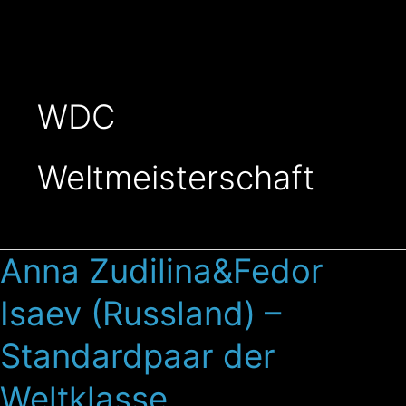
Zum
Inhalt
springen
WDC
Weltmeisterschaft
Anna Zudilina&Fedor
Anna
Zudilina&Fedor
Isaev (Russland) –
Isaev
(Russland)
Standardpaar der
–
Standardpaar
Weltklasse
der