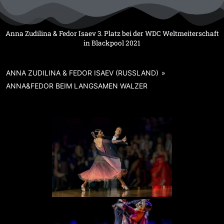
Zum
Inhalt
springen
Anna Zudilina & Fedor Isaev 3. Platz bei der WDC Weltmeiterschaft
in Blackpool 2021
ANNA ZUDILINA & FEDOR ISAEV (RUSSLAND)
»
ANNA&FEDOR BEIM LANGSAMEN WALZER