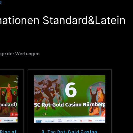
s
mationen Standard&Latein
lge der Wertungen
Rise of
3. Tsc Rot-Gold Casino