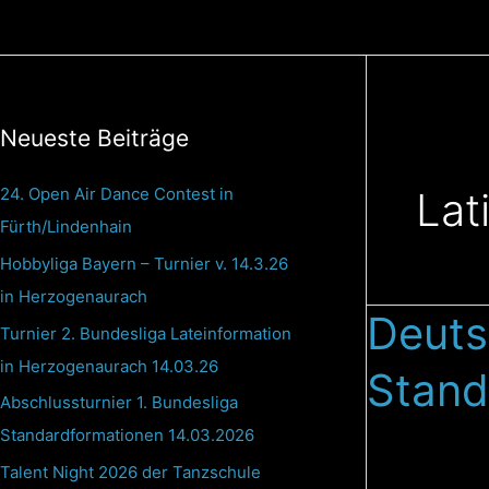
Zum
Inhalt
springen
Neueste Beiträge
24. Open Air Dance Contest in
Lat
Fürth/Lindenhain
Hobbyliga Bayern – Turnier v. 14.3.26
in Herzogenaurach
Deuts
Deutsche
Turnier 2. Bundesliga Lateinformation
Meisterschaft
in Herzogenaurach 14.03.26
Stand
der
Abschlussturnier 1. Bundesliga
Formationen
Standardformationen 14.03.2026
Standard&Latei
2025
Talent Night 2026 der Tanzschule