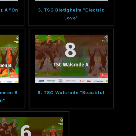
z A "On
3. TSG Bietigheim "Electric
Love"
remen B
6. TSC Walsrode "Beautiful
n"