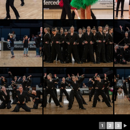
1
2
3
►