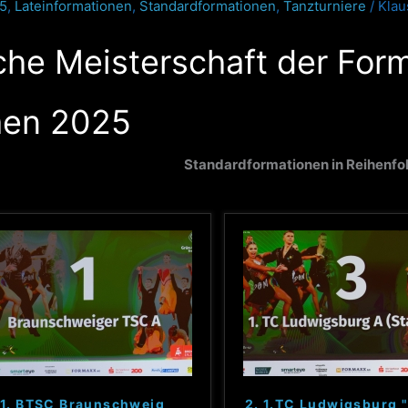
25
,
Lateinformationen
,
Standardformationen
,
Tanzturniere
/
Klau
he Meisterschaft der For
men 2025
Standardformationen in Reihenfo
1. BTSC Braunschweig
2. 1.TC Ludwigsburg "