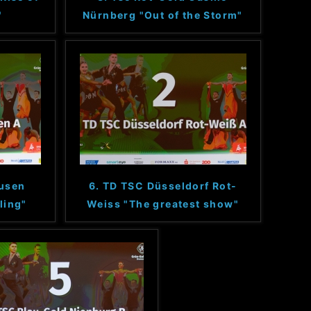
"
Nürnberg "Out of the Storm"
ausen
6. TD TSC Düsseldorf Rot-
ling"
Weiss "The greatest show"