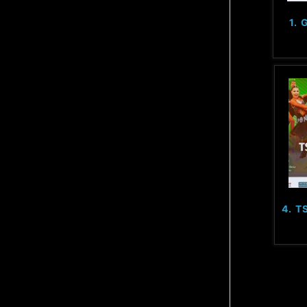
1.
4. T