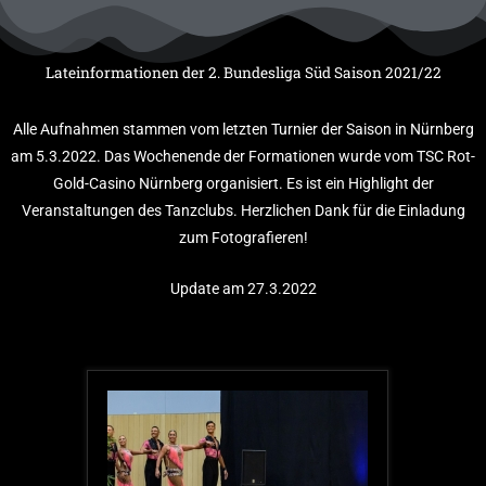
Zum
Inhalt
springen
Lateinformationen der 2. Bundesliga Süd Saison 2021/22
Alle Aufnahmen stammen vom letzten Turnier der Saison in Nürnberg
am 5.3.2022. Das Wochenende der Formationen wurde vom TSC Rot-
Gold-Casino Nürnberg organisiert. Es ist ein Highlight der
Veranstaltungen des Tanzclubs. Herzlichen Dank für die Einladung
zum Fotografieren!
Update am 27.3.2022