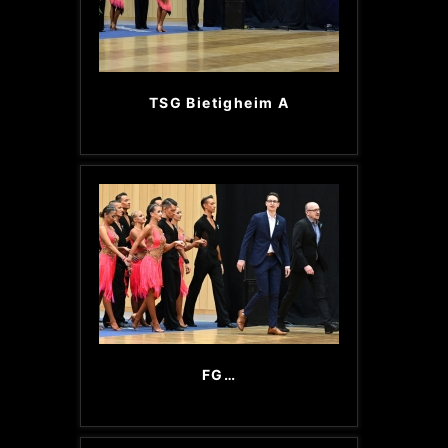
TSG Bietigheim A
FG
…