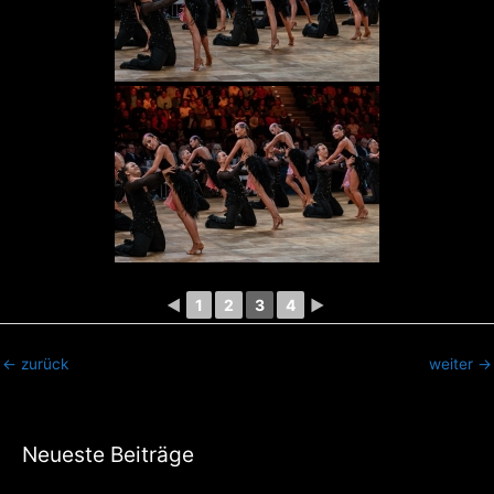
◄
1
2
3
4
►
←
zurück
weiter
→
Neueste Beiträge