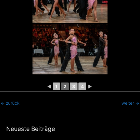
◄
1
2
3
4
►
←
zurück
weiter
→
Neueste Beiträge