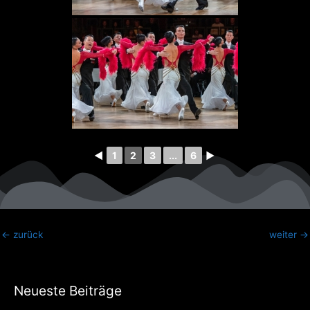
◄
1
2
3
...
6
►
←
zurück
weiter
→
Neueste Beiträge