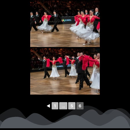
◄
1
...
5
6