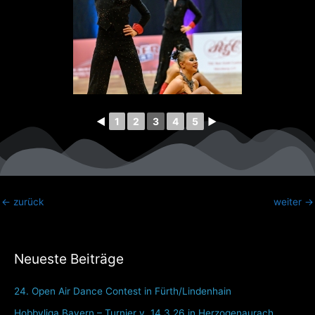
◄
1
2
3
4
5
►
←
zurück
weiter
→
Neueste Beiträge
24. Open Air Dance Contest in Fürth/Lindenhain
Hobbyliga Bayern – Turnier v. 14.3.26 in Herzogenaurach