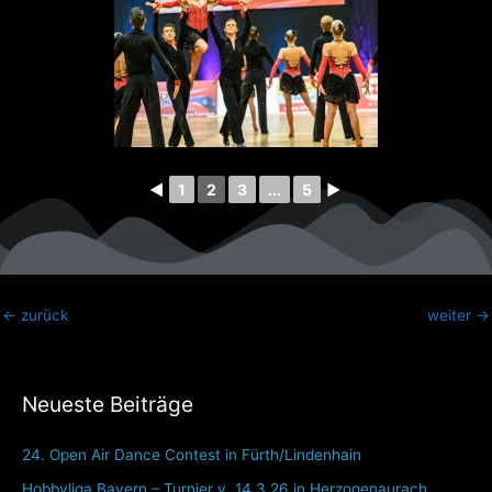
◄
1
2
3
...
5
►
←
zurück
weiter
→
Neueste Beiträge
24. Open Air Dance Contest in Fürth/Lindenhain
Hobbyliga Bayern – Turnier v. 14.3.26 in Herzogenaurach