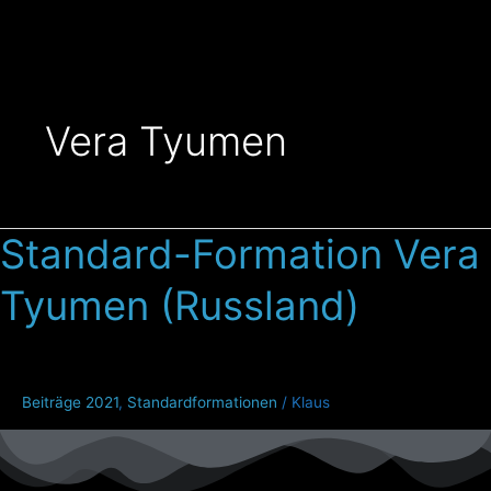
Zum
Inhalt
springen
Vera Tyumen
Standard-Formation Vera
Standard-
Formation
Tyumen (Russland)
Vera
Tyumen
(Russland)
Beiträge 2021
,
Standardformationen
/
Klaus