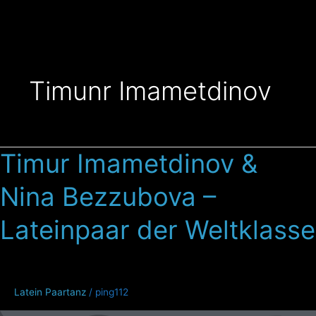
Zum
Inhalt
springen
Timunr Imametdinov
Timur Imametdinov &
Timur
Imametdinov
Nina Bezzubova –
&
Nina
Lateinpaar der Weltklasse
Bezzubova
–
Lateinpaar
der
Latein Paartanz
/
ping112
Weltklasse