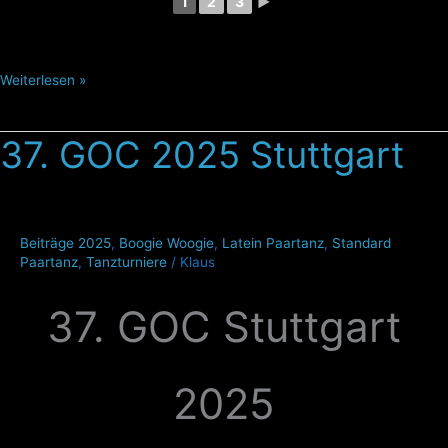
1
2
3
►
Weiterlesen »
37. GOC 2025 Stuttgart
37.
GOC
2025
Stuttgart
Beiträge 2025
,
Boogie Woogie
,
Latein Paartanz
,
Standard
Paartanz
,
Tanzturniere
/
Klaus
37. GOC Stuttgart
2025