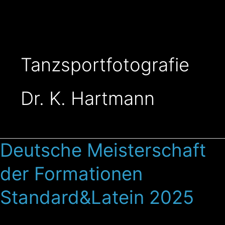
Zum
Inhalt
springen
Tanzsportfotografie
Dr. K. Hartmann
Deutsche Meisterschaft
Deutsche
Meisterschaft
der Formationen
der
Formationen
Standard&Latein 2025
Standard&Latein
2025