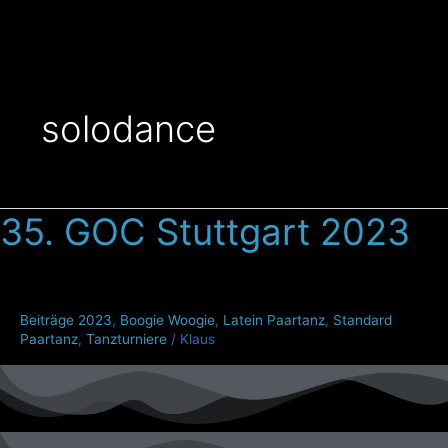
Zum
Inhalt
springen
solodance
35. GOC Stuttgart 2023
35.
GOC
Stuttgart
2023
Beiträge 2023
,
Boogie Woogie
,
Latein Paartanz
,
Standard
Paartanz
,
Tanzturniere
/
Klaus