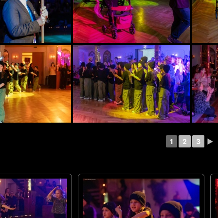
1
2
3
►