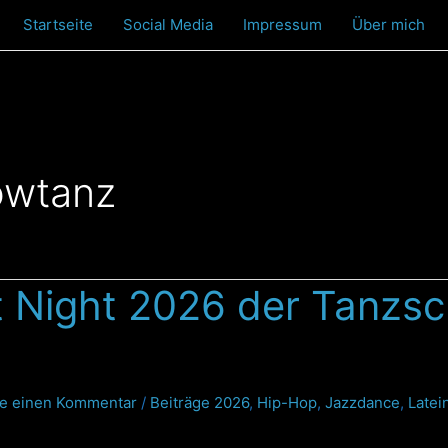
Startseite
Social Media
Impressum
Über mich
owtanz
t Night 2026 der Tanzsch
ie einen Kommentar
/
Beiträge 2026
,
Hip-Hop
,
Jazzdance
,
Latei