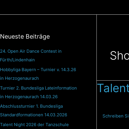
Zum
Inhalt
springen
Neueste Beiträge
24. Open Air Dance Contest in
Sh
Fürth/Lindenhain
Hobbyliga Bayern – Turnier v. 14.3.26
in Herzogenaurach
Talen
Talent
Turnier 2. Bundesliga Lateinformation
Night
in Herzogenaurach 14.03.26
2026
Abschlussturnier 1. Bundesliga
der
Standardformationen 14.03.2026
Tanzschule
Schreiben S
Streng
Talent Night 2026 der Tanzschule