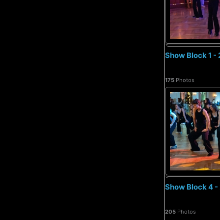
Show Block 1 -
175
Photos
Show Block 4 -
205
Photos