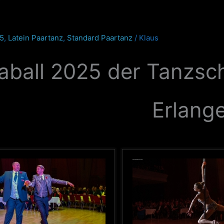
25
,
Latein Paartanz
,
Standard Paartanz
/
Klaus
aball 2025 der Tanzsch
Erlang