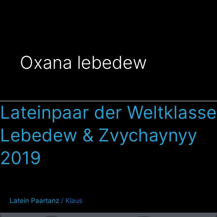
Zum
Inhalt
springen
Oxana lebedew
Lateinpaar der Weltklasse
Lateinpaar
der
Lebedew & Zvychaynyy
Weltklasse
Lebedew
2019
&
Zvychaynyy
2019
Latein Paartanz
/
Klaus