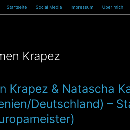
Startseite
Social Media
Impressum
Über mich
men Krapez
 Krapez & Natascha K
enien/Deutschland) – St
uropameister)
tschland)