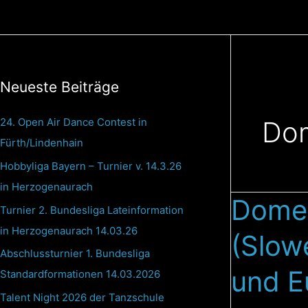
Zum
Inhalt
springen
Neueste Beiträge
24. Open Air Dance Contest in
Do
Fürth/Lindenhain
Hobbyliga Bayern – Turnier v. 14.3.26
in Herzogenaurach
Domen
Domen
Turnier 2. Bundesliga Lateinformation
Krapez
in Herzogenaurach 14.03.26
(Slow
&
Abschlussturnier 1. Bundesliga
Natascha
und E
Standardformationen 14.03.2026
Karabey
(Slowenien/Deu
Talent Night 2026 der Tanzschule