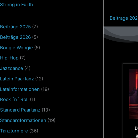
–
Streng in Fürth
Standard
Beiträge 20
Tanzpaar
Beiträge 2025
(7)
(Welt-
und
Beiträge 2026
(5)
Europameister)
Boogie Woogie
(5)
Hip-Hop
(7)
Jazzdance
(4)
Latein Paartanz
(12)
Lateinformationen
(19)
Rock ´n´ Roll
(1)
Standard Paartanz
(13)
Standardformationen
(19)
D
Tanzturniere
(36)