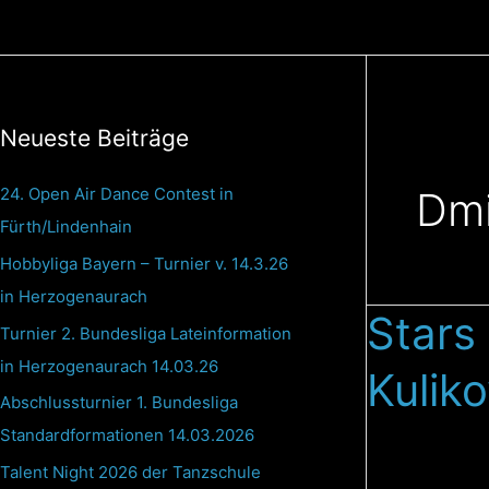
Zum
Inhalt
springen
Neueste Beiträge
24. Open Air Dance Contest in
Dmi
Fürth/Lindenhain
Hobbyliga Bayern – Turnier v. 14.3.26
in Herzogenaurach
Stars
Stars
Turnier 2. Bundesliga Lateinformation
im
in Herzogenaurach 14.03.26
Kulik
Standardtanz:
Abschlussturnier 1. Bundesliga
Dmitry
Standardformationen 14.03.2026
Zharkov
&
Talent Night 2026 der Tanzschule