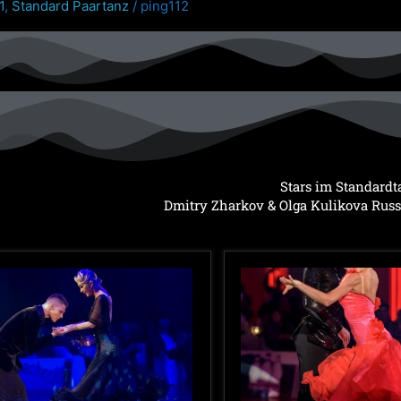
1
,
Standard Paartanz
/
ping112
Stars im Standardt
Dmitry Zharkov & Olga Kulikova Rus