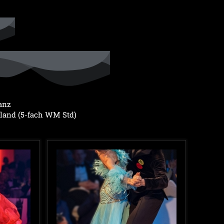
anz
sland (5-fach WM Std)