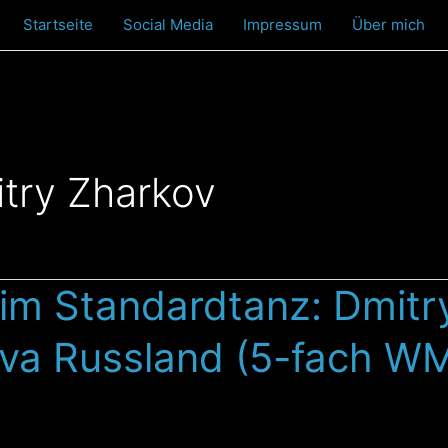
Startseite
Social Media
Impressum
Über mich
try Zharkov
 im Standardtanz: Dmitr
ova Russland (5-fach W