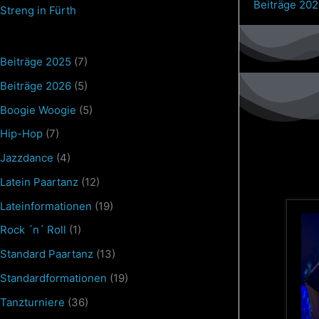
Olga
Beiträge 202
Streng in Fürth
Kulikova
Russland
Beiträge 2025
(7)
(5-
fach
Beiträge 2026
(5)
WM
Boogie Woogie
(5)
Std)
Hip-Hop
(7)
Jazzdance
(4)
Latein Paartanz
(12)
Lateinformationen
(19)
Rock ´n´ Roll
(1)
Standard Paartanz
(13)
Standardformationen
(19)
Tanzturniere
(36)