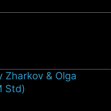
y Zharkov & Olga
M Std)