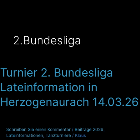
Zum
Inhalt
springen
2.Bundesliga
Turnier 2. Bundesliga
Turnier
2.
Lateinformation in
Bundesliga
Lateinformation
Herzogenaurach 14.03.26
in
Herzogenaurach
14.03.26
Schreiben Sie einen Kommentar
/
Beiträge 2026
,
Lateinformationen
,
Tanzturniere
/
Klaus