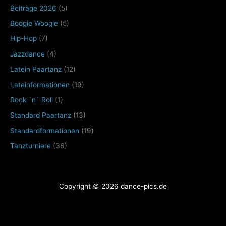
Beiträge 2026
(5)
Boogie Woogie
(5)
Hip-Hop
(7)
Jazzdance
(4)
Latein Paartanz
(12)
Lateinformationen
(19)
Rock ´n´ Roll
(1)
Standard Paartanz
(13)
Standardformationen
(19)
Tanzturniere
(36)
Copyright © 2026 dance-pics.de