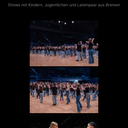
Shows mit Kindern, Jugentlichen und Lateinpaar aus Bremen