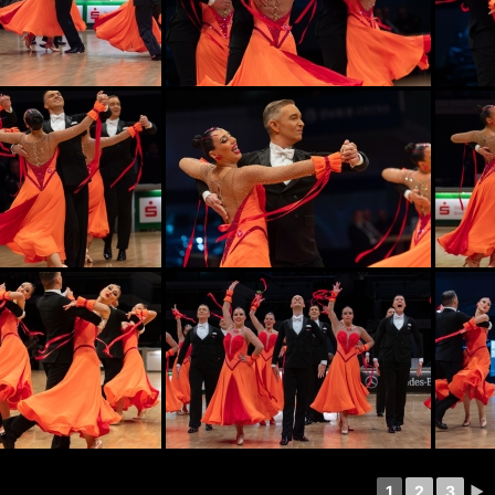
1
2
3
►