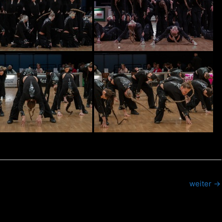
weiter
→