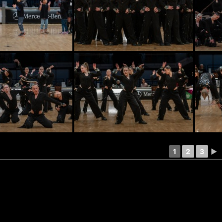
1
2
3
►