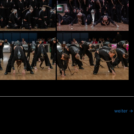
weiter
→