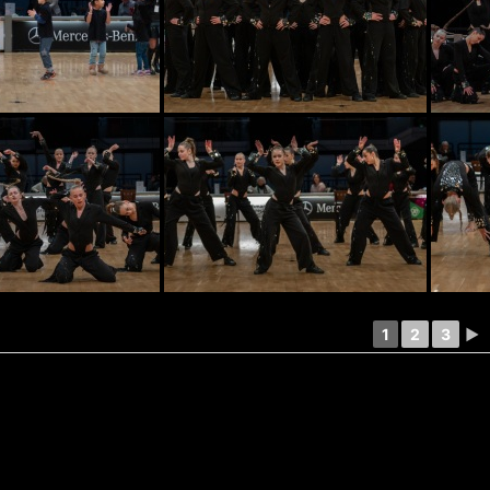
1
2
3
►