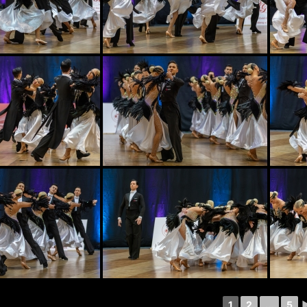
1
2
...
5