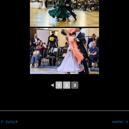
◄
1
2
3
←
zurück
weiter
→