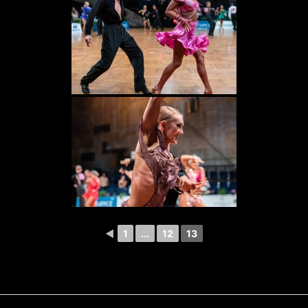
◄
1
...
12
13