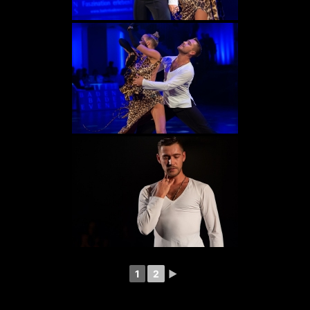
1
2
►