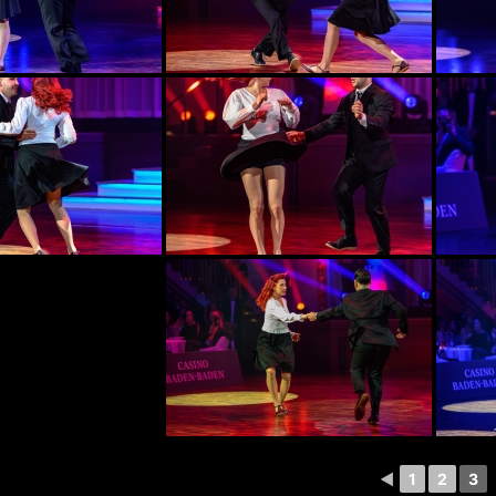
◄
1
2
3