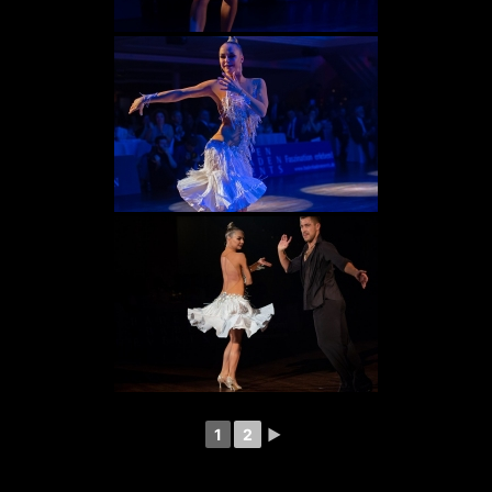
1
2
►