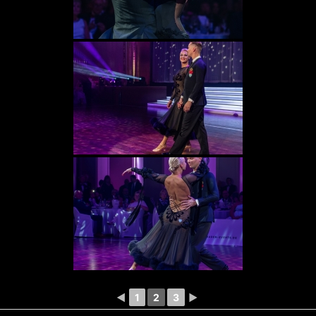
◄
1
2
3
►