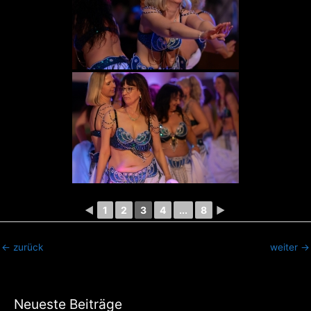
◄
1
2
3
4
...
8
►
←
zurück
weiter
→
Neueste Beiträge