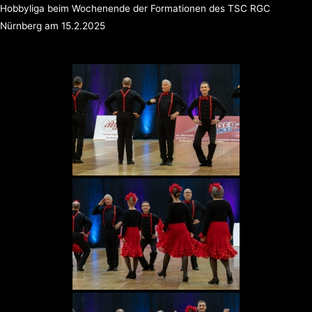
Zum
Hobbyliga beim Wochenende der Formationen des TSC RGC
Inhalt
Nürnberg am 15.2.2025
springen