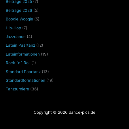
Beiträge 2025
(7)
Beiträge 2026
(5)
Boogie Woogie
(5)
Hip-Hop
(7)
Jazzdance
(4)
Latein Paartanz
(12)
Lateinformationen
(19)
Rock ´n´ Roll
(1)
Standard Paartanz
(13)
Standardformationen
(19)
Tanzturniere
(36)
Copyright © 2026 dance-pics.de