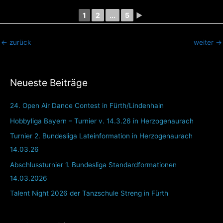
1
2
...
5
►
←
zurück
weiter
→
Neueste Beiträge
24. Open Air Dance Contest in Fürth/Lindenhain
Hobbyliga Bayern – Turnier v. 14.3.26 in Herzogenaurach
Turnier 2. Bundesliga Lateinformation in Herzogenaurach
14.03.26
Abschlussturnier 1. Bundesliga Standardformationen
14.03.2026
Talent Night 2026 der Tanzschule Streng in Fürth