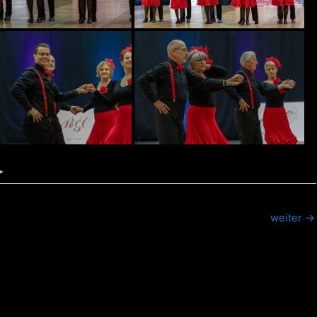
►
weiter
→