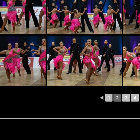
◄
1
2
3
4