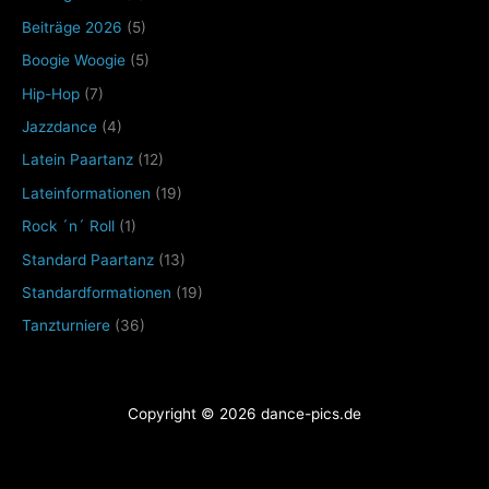
Beiträge 2026
(5)
Boogie Woogie
(5)
Hip-Hop
(7)
Jazzdance
(4)
Latein Paartanz
(12)
Lateinformationen
(19)
Rock ´n´ Roll
(1)
Standard Paartanz
(13)
Standardformationen
(19)
Tanzturniere
(36)
Copyright © 2026 dance-pics.de