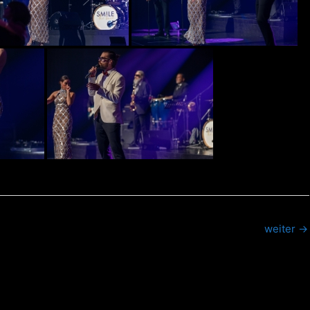
weiter
→