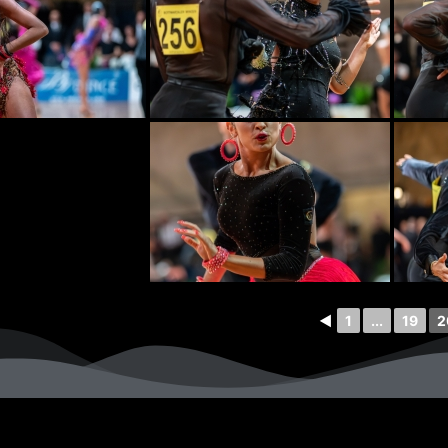
◄
1
...
19
2