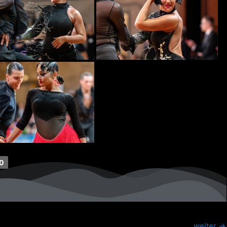
0
weiter
→