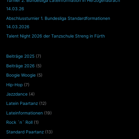
Turnier 2. Bundesliga Lateinformation in Herzogenaurach
14.03.26
Abschlussturnier 1. Bundesliga Standardformationen
14.03.2026
Talent Night 2026 der Tanzschule Streng in Fürth
Beiträge 2025
(7)
Beiträge 2026
(5)
Boogie Woogie
(5)
Hip-Hop
(7)
Jazzdance
(4)
Latein Paartanz
(12)
Lateinformationen
(19)
Rock ´n´ Roll
(1)
Standard Paartanz
(13)