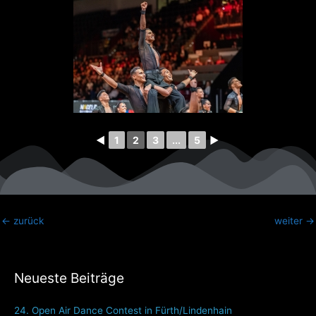
◄
1
2
3
...
5
►
←
zurück
weiter
→
Neueste Beiträge
24. Open Air Dance Contest in Fürth/Lindenhain