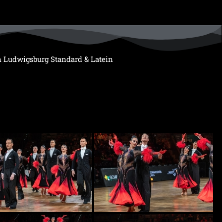
n Ludwigsburg Standard & Latein
»