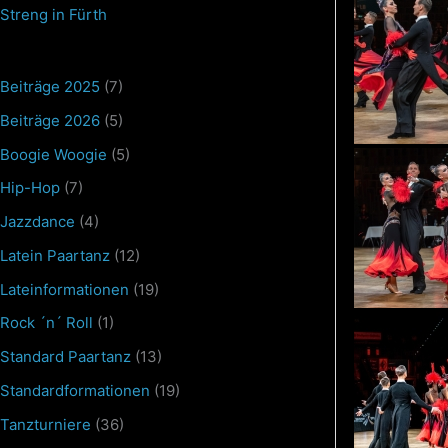
Streng in Fürth
Beiträge 2025
(7)
Beiträge 2026
(5)
Boogie Woogie
(5)
Hip-Hop
(7)
Jazzdance
(4)
Latein Paartanz
(12)
Lateinformationen
(19)
Rock ´n´ Roll
(1)
Standard Paartanz
(13)
Standardformationen
(19)
Tanzturniere
(36)