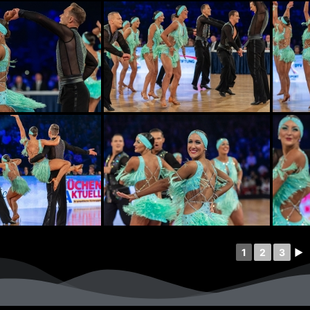
1
2
3
►