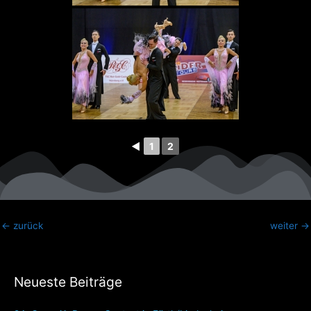
◄
1
2
←
zurück
weiter
→
Neueste Beiträge