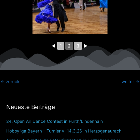
◄
1
2
3
►
←
zurück
weiter
→
Neueste Beiträge
24. Open Air Dance Contest in Fürth/Lindenhain
Hobbyliga Bayern – Turnier v. 14.3.26 in Herzogenaurach