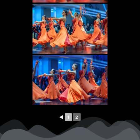
◄
1
2