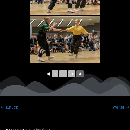
◄
1
...
3
4
←
zurück
weiter
→