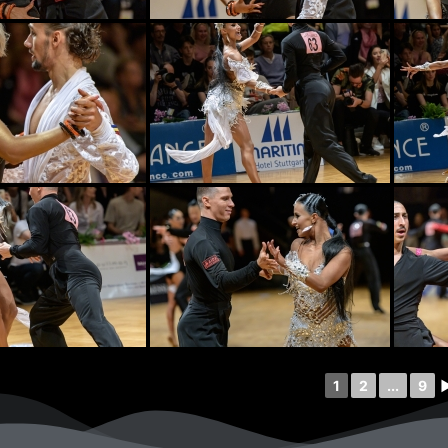
1
2
...
9