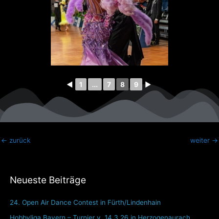
◄
1
...
7
8
9
►
←
zurück
weiter
→
Neueste Beiträge
24. Open Air Dance Contest in Fürth/Lindenhain
Hobbyliga Bayern – Turnier v. 14.3.26 in Herzogenaurach