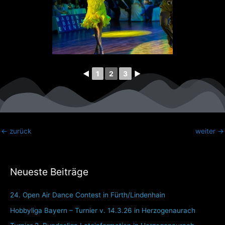
◄
1
2
3
►
←
zurück
weiter
→
Neueste Beiträge
24. Open Air Dance Contest in Fürth/Lindenhain
Hobbyliga Bayern – Turnier v. 14.3.26 in Herzogenaurach