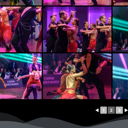
◄
1
2
3
►