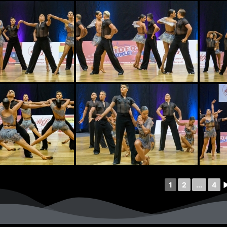
1
2
...
4